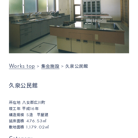
Works top
集会施設
久泉公民館
久泉公民館
所在地
八女郡広川町
竣工年
平成16年
構造規模
S造 平屋建
延床面積
476.53㎡
敷地面積
1,179.02㎡