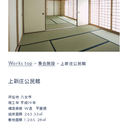
Works top
集会施設
上新庄公民館
上新庄公民館
所在地
八女市
竣工年
平成19年
構造規模
W造 平屋建
延床面積
263.33㎡
敷地面積
1,265.28㎡