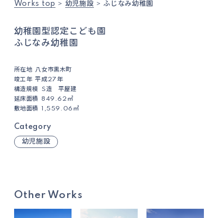
Works top
幼児施設
ふじなみ幼稚園
幼稚園型認定こども園
ふじなみ幼稚園
所在地
八女市黒木町
竣工年
平成27年
構造規模
S造 平屋建
延床面積
849.62㎡
敷地面積
1,559.06㎡
Category
幼児施設
Other Works